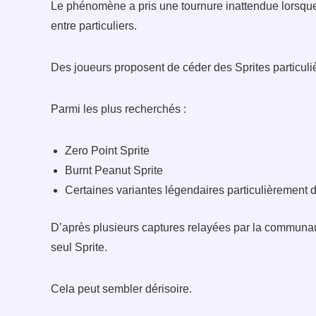
Le phénomène a pris une tournure inattendue lorsqu
entre particuliers.
Des joueurs proposent de céder des Sprites particuliè
Parmi les plus recherchés :
Zero Point Sprite
Burnt Peanut Sprite
Certaines variantes légendaires particulièrement dif
D’après plusieurs captures relayées par la communau
seul Sprite.
Cela peut sembler dérisoire.