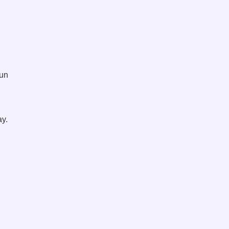
 un
ay.