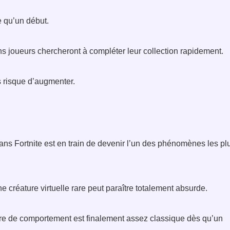
re qu’un début.
ains joueurs chercheront à compléter leur collection rapidement.
s risque d’augmenter.
ans Fortnite est en train de devenir l’un des phénomènes les pl
ne créature virtuelle rare peut paraître totalement absurde.
enre de comportement est finalement assez classique dès qu’un