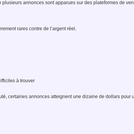
e plusieurs annonces sont apparues sur des plateformes de ven
rement rares contre de l’argent réel.
ficiles à trouver
té, certaines annonces atteignent une dizaine de dollars pour 