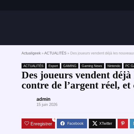
Actualigeek
»
ACTUALITÉS
»
Des joueurs vendent déjà les nouveaux F
ACTUALITÉS
Esport
GAMING
Gaming News
Nintendo
PC G
Des joueurs vendent déjà 
contre de l’argent réel, e
admin
15 juin 2026
0
Enregistrer