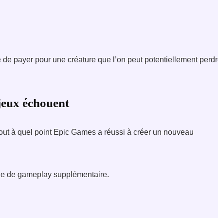
é de payer pour une créature que l’on peut potentiellement perd
 jeux échouent
urtout à quel point Epic Games a réussi à créer un nouveau
ue de gameplay supplémentaire.