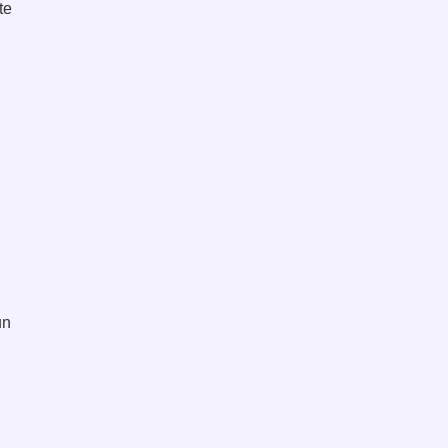
te
un