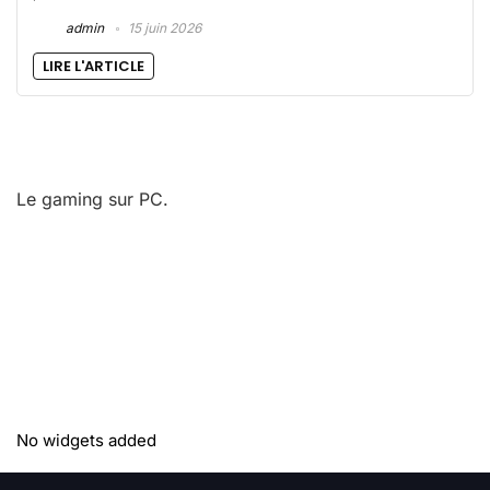
admin
15 juin 2026
LIRE L'ARTICLE
Le gaming sur PC.
No widgets added